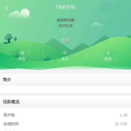
TA的空间
鐐瑰嚮閲嶆
柊鍔犺浇
沸冰
43
0
8
作品
关注
粉丝
简介
活跃概况
用户组
L.初
在线时间
21 小时